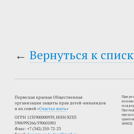
←
Вернуться к списк
Пермская краевая Общественная
При ре
исполь
организация защиты прав детей-инвалидов
поддер
и их семей «
Счастье жить
»
Презид
предос
ОГРН 1135900000939, ИНН/КПП
гранто
5906995266/590601001
009032
Факс: +7 (342) 250-72-23