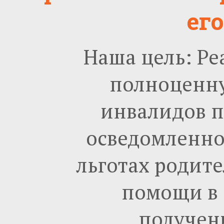
ег
Наша цель: Ре
полноценну
инвалидов 
осведомленнос
льготах родите
помощи в 
получени