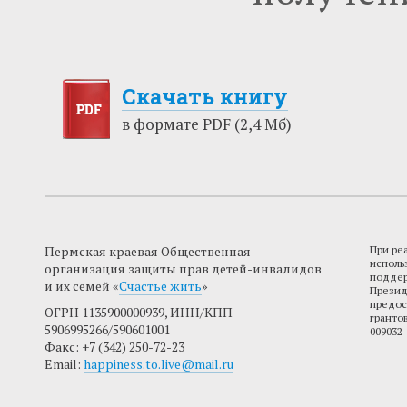
Скачать книгу
в формате PDF (2,4 Мб)
Пермская краевая Общественная
При ре
исполь
организация защиты прав детей-инвалидов
поддер
и их семей «
Счастье жить
»
Презид
предос
ОГРН 1135900000939, ИНН/КПП
гранто
5906995266/590601001
009032
Факс: +7 (342) 250-72-23
Email:
happiness.to.live@mail.ru