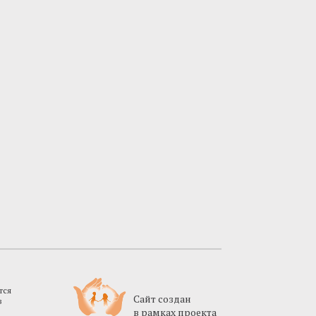
тся
Cайт создан
в
в рамках проекта