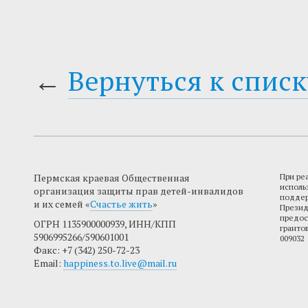
←
Вернуться к списк
Пермская краевая Общественная
При ре
исполь
организация защиты прав детей-инвалидов
поддер
и их семей «
Счастье жить
»
Презид
предос
ОГРН 1135900000939, ИНН/КПП
гранто
5906995266/590601001
009032
Факс: +7 (342) 250-72-23
Email:
happiness.to.live@mail.ru