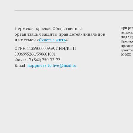
Пермская краевая Общественная
При ре
исполь
организация защиты прав детей-инвалидов
поддер
и их семей «
Счастье жить
»
Презид
предос
ОГРН 1135900000939, ИНН/КПП
гранто
5906995266/590601001
009032
Факс: +7 (342) 250-72-23
Email:
happiness.to.live@mail.ru