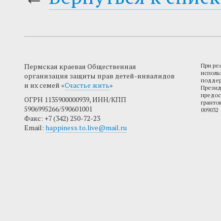
Пермская краевая Общественная
При ре
исполь
организация защиты прав детей-инвалидов
поддер
и их семей «
Счастье жить
»
Презид
предос
ОГРН 1135900000939, ИНН/КПП
гранто
5906995266/590601001
009032
Факс: +7 (342) 250-72-23
Email:
happiness.to.live@mail.ru