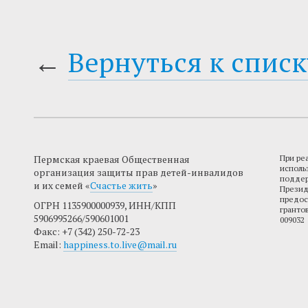
←
Вернуться к списк
Пермская краевая Общественная
При ре
исполь
организация защиты прав детей-инвалидов
поддер
и их семей «
Счастье жить
»
Презид
предос
ОГРН 1135900000939, ИНН/КПП
гранто
5906995266/590601001
009032
Факс: +7 (342) 250-72-23
Email:
happiness.to.live@mail.ru