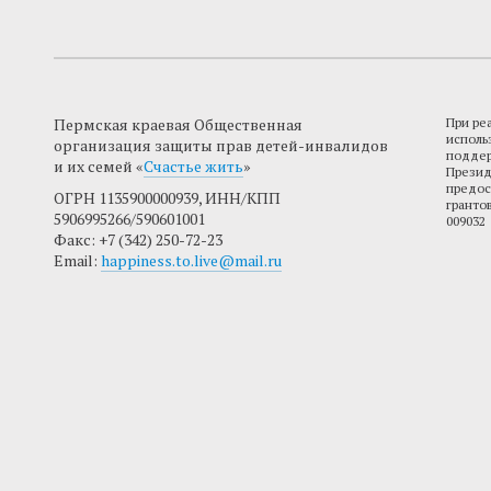
Пермская краевая Общественная
При ре
исполь
организация защиты прав детей-инвалидов
поддер
и их семей «
Счастье жить
»
Презид
предос
ОГРН 1135900000939, ИНН/КПП
гранто
5906995266/590601001
009032
Факс: +7 (342) 250-72-23
Email:
happiness.to.live@mail.ru