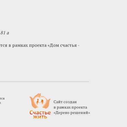
81 а
я в рамках проекта «Дом счастья -
тся
Cайт создан
в
в рамках проекта
«Дерево решений»