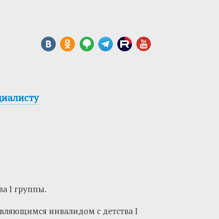
циалисту
а I группы.
являющимся инвалидом с детства I